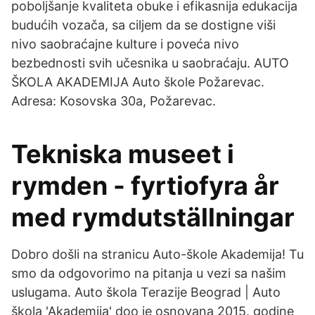
poboljšanje kvaliteta obuke i efikasnija edukacija
budućih vozača, sa ciljem da se dostigne viši
nivo saobraćajne kulture i poveća nivo
bezbednosti svih učesnika u saobraćaju. AUTO
ŠKOLA AKADEMIJA Auto škole Požarevac.
Adresa: Kosovska 30a, Požarevac.
Tekniska museet i
rymden - fyrtiofyra år
med rymdutställningar
Dobro došli na stranicu Auto-škole Akademija! Tu
smo da odgovorimo na pitanja u vezi sa našim
uslugama. Auto škola Terazije Beograd | Auto
škola 'Akademija' doo je osnovana 2015. godine