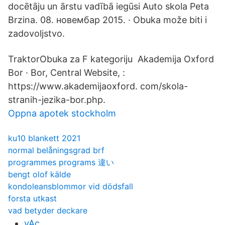
docētāju un ārstu vadībā iegūsi Auto skola Peta
Brzina. 08. новембар 2015. · Obuka može biti i
zadovoljstvo.
TraktorObuka za F kategoriju Akademija Oxford
Bor · Bor, Central Website, :
https://www.akademijaoxford. com/skola-
stranih-jezika-bor.php.
Oppna apotek stockholm
ku10 blankett 2021
normal belåningsgrad brf
programmes programs 違い
bengt olof kälde
kondoleansblommor vid dödsfall
forsta utkast
vad betyder deckare
vAc