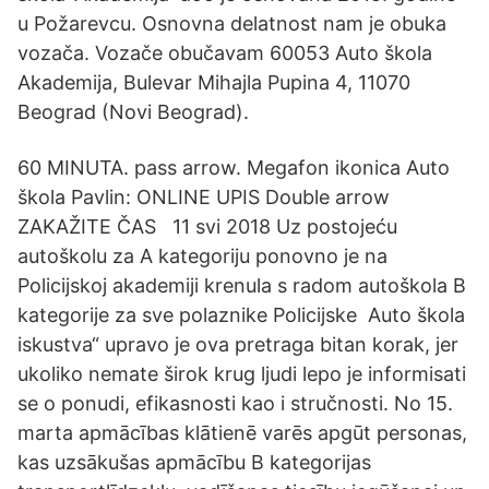
u Požarevcu. Osnovna delatnost nam je obuka
vozača. Vozače obučavam 60053 Auto škola
Akademija, Bulevar Mihajla Pupina 4, 11070
Beograd (Novi Beograd).
60 MINUTA. pass arrow. Megafon ikonica Auto
škola Pavlin: ONLINE UPIS Double arrow
ZAKAŽITE ČAS 11 svi 2018 Uz postojeću
autoškolu za A kategoriju ponovno je na
Policijskoj akademiji krenula s radom autoškola B
kategorije za sve polaznike Policijske Auto škola
iskustva“ upravo je ova pretraga bitan korak, jer
ukoliko nemate širok krug ljudi lepo je informisati
se o ponudi, efikasnosti kao i stručnosti. No 15.
marta apmācības klātienē varēs apgūt personas,
kas uzsākušas apmācību B kategorijas