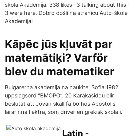
skola Akademija. 338 likes · 3 talking about this ·
3 were here. Dobro došli na stranicu Auto-škole
Akademija!
Kāpēc jūs kļuvāt par
matemātiķi? Varför
blev du matematiker
Bulgarerna akademija na naukite, Sofia 1982,
uppslagsord “BMOPO”. 20 Karakasidou blir
beslutat att Jovan skall få bo hos Apostolis
lärarinna Ilektra, som driver en grekisk skola i.
Latin -