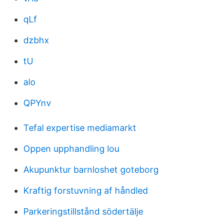
qLf
dzbhx
tU
alo
QPYnv
Tefal expertise mediamarkt
Oppen upphandling lou
Akupunktur barnloshet goteborg
Kraftig forstuvning af håndled
Parkeringstillstånd södertälje