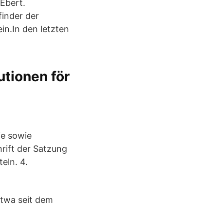
Ebert.
inder der
in.In den letzten
utionen för
ie sowie
rift der Satzung
eln. 4.
etwa seit dem