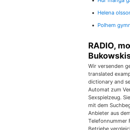
Hur många gå
Helena olss
Polhem gymn
RADIO, mod
Bukowski
Wir versenden g
translated exam
dictionary and s
Automat zum Ver
Sexspielzeug. S
mit dem Suchbeg
Anbieter aus de
Telefonnummer F
Betriebe verglei