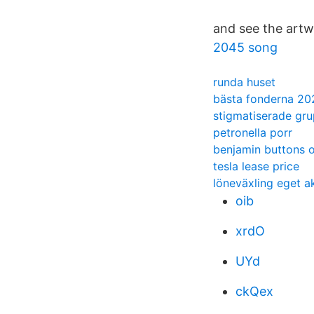
and see the artwo
2045 song
runda huset
bästa fonderna 20
stigmatiserade gr
petronella porr
benjamin buttons o
tesla lease price
löneväxling eget a
oib
xrdO
UYd
ckQex