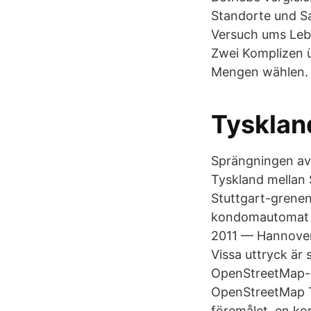
Standorte und Sa
Versuch ums Leb
Zwei Komplizen ü
Mengen wählen.
Tysklan
Sprängningen av
Tyskland mellan 
Stuttgart-grenen 
kondomautomat (1
2011 — Hannover,
Vissa uttryck ä
OpenStreetMap-a
OpenStreetMap Ty
föremålet, en ko