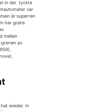
t in der tyckte
domautomater var
atsen är superren
m har gratis
av
d mellan
t-grenen av
1959),
nover,
at
at wieder. In