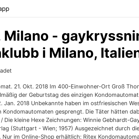
app
, Milano - gaykryssn
klubb i Milano, Italie
ladet
at. 21. Okt. 2018 Im 400-Einwohner-Ort Groß Thon
elmäßig der Geburtstag des einzigen Kondomautomat
2. Jan. 2018 Unbekannte haben im ostfriesischen We
nen Kondomautomaten gesprengt. Die Täter hätten d
r / Die kleine Hexe Zeichnungen: Winnie Gebhardt-Gay
ag (Stuttgart - Wien; 1957) Ausgezeichnet durch di
Nur im Online-Shop erhältlich: Ritex Kondomautom