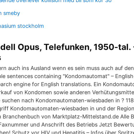
ende överlever kollision med bil som kör 30
on smeby
asium stockholm
ell Opus, Telefunken, 1950-tal. 
s
ern auch ins Ausland wenn es sein muss auch auf d
ple sentences containing "Kondomautomat" – Englis
earch engine for English translations. Ein Kondomauto
kauf von Kondomen sowie anderen Verhütungsmitte
ie suchen nach Kondomautomaten-wiesbaden in ? 1
riff Kondomautomaten-wiesbaden in und der Region
m Branchenbuch von Marktplatz-Mittelstand.de Alle 
axnummer und Anschrift des Betriebs Jetzt Bewert
chen! Schutz vor HIV und Hepatitis – Infos über Spri