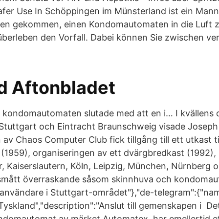
fer Use In Schöppingen im Münsterland ist ein Man
en gekommen, einen Kondomautomaten in die Luft z
berleben den Vorfall. Dabei können Sie zwischen ve
d Aftonbladet
 kondomautomaten slutade med att en i… I kvällens 
Stuttgart och Eintracht Braunschweig visade Josep
av Chaos Computer Club fick tillgång till ett utkast ti
959), organiseringen av ett dvärgbredkast (1992), 
 Kaiserslautern, Köln, Leipzig, München, Nürnberg o
r smått överraskande såsom skinnhuva och kondomau
nvändare i Stuttgart-området"},"de-telegram":{"nam
skland","description":"Anslut till gemenskapen i Det
ndomautomat av märket Automatex, har emellertid ett