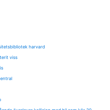
itetsbibliotek harvard
erit viss
is
entral
o