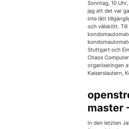
Sonntag, 10 Uhr
jag att det var 
inte lätt tillgä
och välskött. Til
kondomautomater 
kondomautomaten 
Stuttgart och Ei
Chaos Computer Cl
organiseringen a
Kaiserslautern, 
openstr
master 
In den letzten 