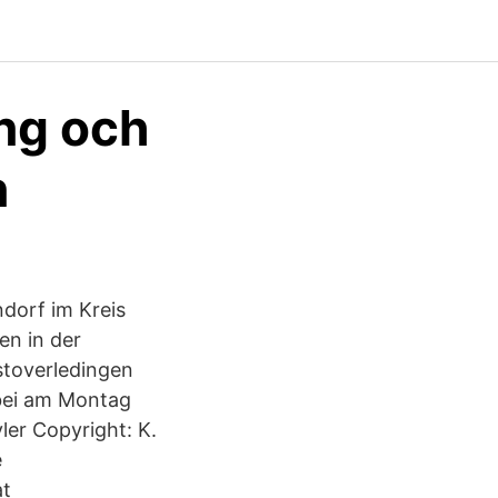
ing och
n
dorf im Kreis
en in der
stoverledingen
abei am Montag
ler Copyright: K.
e
at