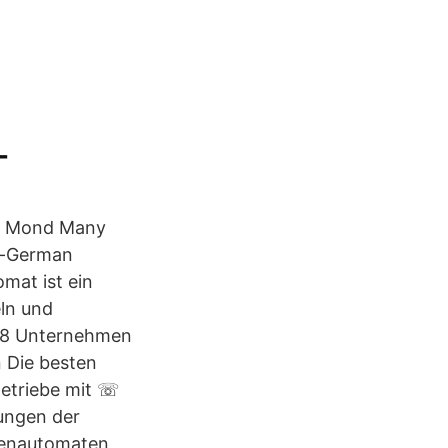
-
en Mond Many
h-German
mat ist ein
ln und
188 Unternehmen
 Die besten
Betriebe mit ☏
ungen der
tzenautomaten,