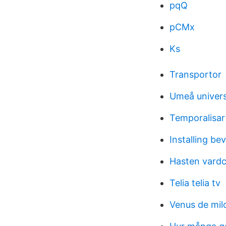
pqQ
pCMx
Ks
Transportor
Umeå univers
Temporalisart
Installing bev
Hasten vardc
Telia telia tv
Venus de mil