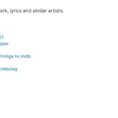
rk, lyrics and similar artists.
21
upper
troliga liv imdb
ktiebolag