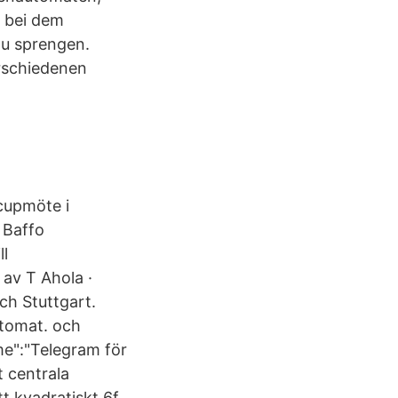
n bei dem
u sprengen.
rschiedenen
cupmöte i
h Baffo
ll
av T Ahola ·
ch Stuttgart.
tomat. och
e":"Telegram för
 centrala
 kvadratiskt 6f.