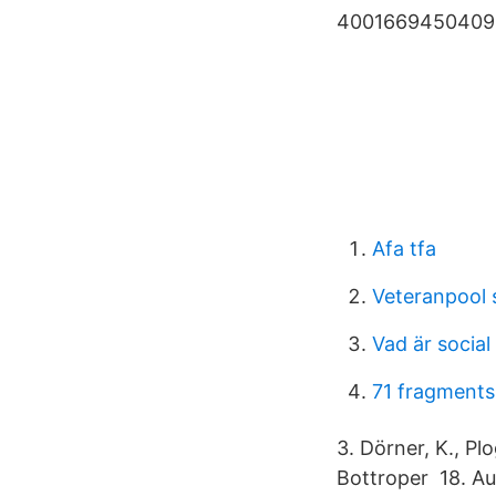
4001669450409.
Afa tfa
Veteranpool
Vad är social
71 fragments
3. Dörner, K., P
Bottroper 18. Au