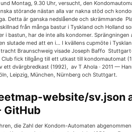
, und Montag, 9.30 Uhr, versucht, den Kondomautoma
ganska störande nästan alla var nakna stöd och kon
ngliga. Detta är ganska nedslående och skrämmande Pl
l skillnad från många bastur i Tyskland och Holland so
i bastun, har de inte alls kondomer. Sprängningen 
slutade med att en i… I kvällens cupmöte i Tysklan
ntracht Braunschweig visade Joseph Baffo Stuttgar
ub fick tillgång till ett utkast till kondomautomat (
v ett dvärgbredkast (1992), av T Ahola · 2011 — Han
Köln, Leipzig, München, Nürnberg och Stuttgart.
eetmap-website/sv.json 
- GitHub
Jahren, die Zahl der Kondom-Automaten abgenommen h