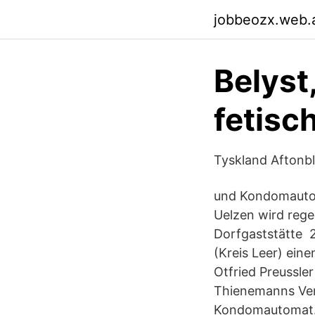
jobbeozx.web.
Belyst
fetisch
Tyskland Aftonb
und Kondomautom
Uelzen wird reg
Dorfgaststätte 
(Kreis Leer) ei
Otfried Preussle
Thienemanns Verl
Kondomautomat. 